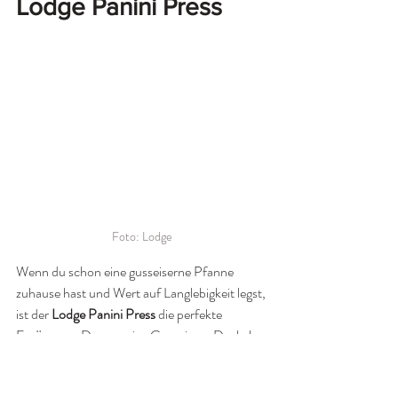
Lodge Panini Press
Foto: Lodge
Wenn du schon eine gusseiserne Pfanne 
zuhause hast und Wert auf Langlebigkeit legst, 
ist der 
Lodge Panini Press
 die perfekte 
Ergänzung. Der massive Gusseisen-Deckel 
sorgt für gleichmäßigen Druck und perfekte 
Röststreifen – ganz ohne beschichtete 