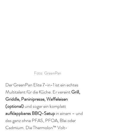
Foto: GreenPan
Der GreenPan Elite 7-in-1 ist ein echtes 
Multitalent für die Küche. Er vereint 
Grill, 
Griddle, Paninipresse, Waffeleisen 
(optional)
 und sogar ein komplett 
aufklappbares BBQ-Setup
 in einem – und 
das ganz ohne PFAS, PFOA, Blei oder 
Cadmium. Die Thermolon™ Volt-