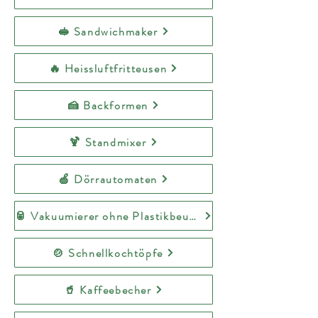
🥪 Sandwichmaker
🔥 Heissluftfritteusen
🍰 Backformen
🍹 Standmixer
🍏 Dörrautomaten
🥫 Vakuumierer ohne Plastikbeutel
🍲 Schnellkochtöpfe
🥤 Kaffeebecher