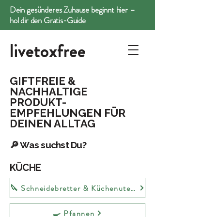
Dein gesünderes Zuhause beginnt hier –
hol dir den Gratis-Guide
livetoxfree
GIFTFREIE &
NACHHALTIGE
PRODUKT-
EMPFEHLUNGEN FÜR
DEINEN ALLTAG
🔎 Was suchst Du?
KÜCHE
🔪 Schneidebretter & Küchenutensilien
🍳 Pfannen