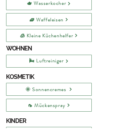
🫖 Wasserkocher
🧇 Waffeleisen
🧊 Kleine Küchenhelfer
WOHNEN
🌬️ Luftreiniger
KOSMETIK
🌞 Sonnencremes
🦟 Mückenspray
KINDER
🧸 Spielzeuge