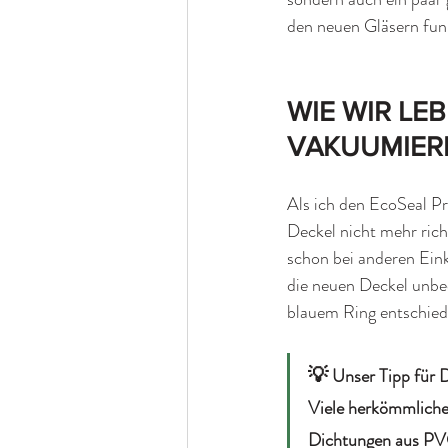
den neuen Gläsern funk
WIE WIR LE
VAKUUMIER
Als ich den EcoSeal Pro
Deckel nicht mehr rich
schon bei anderen Eink
die neuen Deckel unbed
blauem Ring entschiede
💡
 Unser Tipp für 
Viele herkömmlich
Dichtungen aus PVC,