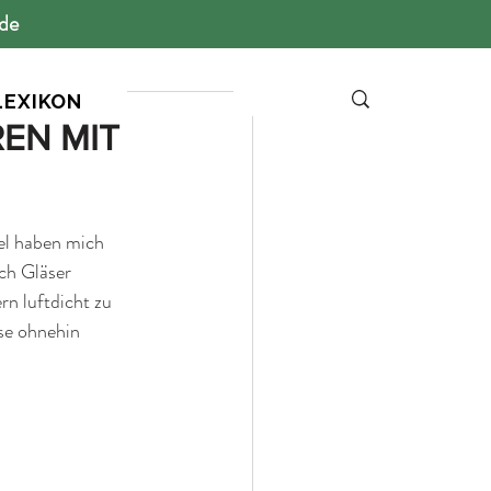
ide
LEXIKON
EN MIT
el haben mich 
ch Gläser 
rn luftdicht zu 
se ohnehin 