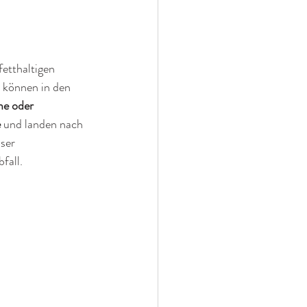
etthaltigen 
 können in den 
e oder 
e
 und landen nach 
ser 
fall.