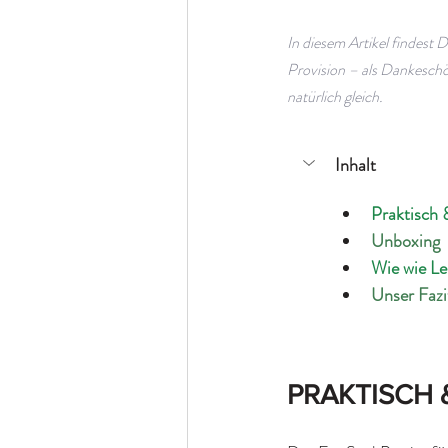
In diesem Artikel findest 
Provision – als Dankeschön
natürlich gleich.
Inhalt
Praktisch
Unboxing
Wie wie Le
Unser Fazi
PRAKTISCH