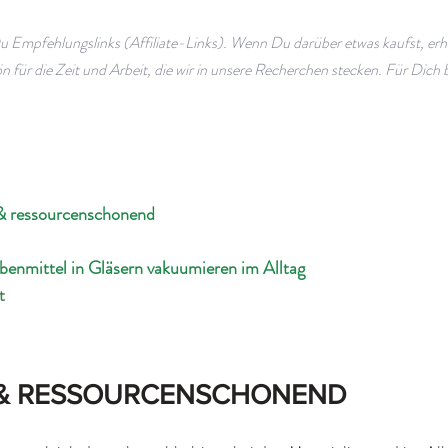
Du Empfehlungslinks (Affiliate-Links). Wenn Du darüber etwas kaufst, erhal
 für die Zeit und Arbeit, die wir in unsere Recherchen stecken. Für Dich bl
 & ressourcenschonend
benmittel in Gläsern vakuumieren im Alltag
t
 & RESSOURCENSCHONEND