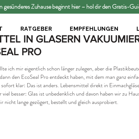
n gesünderes Zuhause beginnt hier – hol dir den Gratis-Gu
T
RATGEBER
EMPFEHLUNGEN
TTEL IN GLÄSERN VAKUUMIER
EAL PRO
te ich mir eigentlich schon länger zulegen, aber die Plastikbeut
r dann den EcoSeal Pro entdeckt haben, mit dem man ganz einfa
sofort klar: Das ist anders. Lebensmittel direkt in Einmachgläse
ir viel besser: Glas ist unbedenklich und davon haben wir zu Hau
ir nicht lange gezögert, bestellt und gleich ausprobiert.