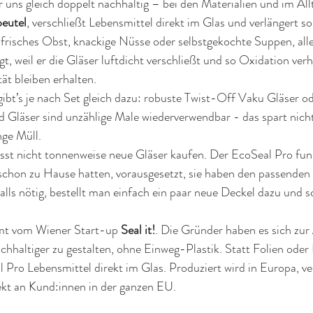
 uns gleich doppelt nachhaltig – bei den Materialien und im Allt
beutel
, verschließt Lebensmittel direkt im Glas und verlängert so
frisches Obst, knackige Nüsse oder selbstgekochte Suppen, alles
ngt, weil er die Gläser luftdicht verschließt und so Oxidation verh
t bleiben erhalten. 
bt’s je nach Set gleich dazu: robuste Twist-Off Vaku Gläser oder
 Gläser sind unzählige Male wiederverwendbar - das spart nicht
ge Müll.
st nicht tonnenweise neue Gläser kaufen. Der EcoSeal Pro funk
r schon zu Hause hatten, vorausgesetzt, sie haben den passende
s nötig, bestellt man einfach ein paar neue Deckel dazu und sc
t vom Wiener Start-up 
Seal it!
. Die Gründer haben es sich zur
chhaltiger zu gestalten, ohne Einweg-Plastik. Statt Folien oder
l Pro Lebensmittel direkt im Glas. Produziert wird in Europa, ve
ekt an Kund:innen in der ganzen EU.