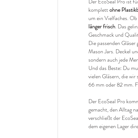
Der EcoSeal Pro ist für
komplett 
ohne Plastik
um ein Vielfaches. Ob 
länger frisch
. Das geli
Geschmack und Qualitä
Die passenden Gläser gi
Mason Jars. Deckel und
sondern auch jede Men
Und das Beste: Du mus
vielen Gläsern, die wi
66 mm oder 82 mm. Fall
Der EcoSeal Pro komm
gemacht, den Alltag na
verschließt der EcoSea
dem eigenen Lager dir