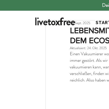
Dei
All Posts
Lexikon
Ratgeber
livetoxfree
STAR
10. Sept. 2025
LEBENSMI
DEM ECOS
Aktualisiert:
24. Okt. 2025
Einen Vakuumierer woll
immer gestört. Als wi
vakuumieren kann, war 
verschließen, finden w
reichlich. Also haben w