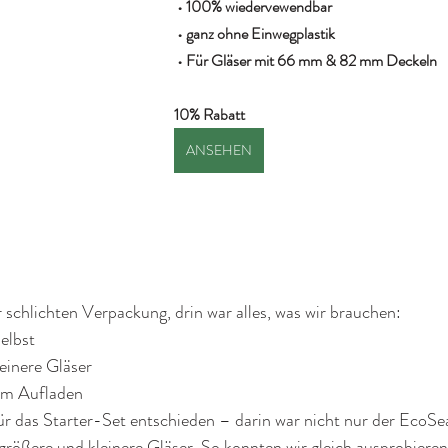
 • 100% wiedervewendbar
 • ganz ohne Einwegplastik
 • Für Gläser mit 66 mm & 82 mm Deckeln
10% Rabatt
ANSEHEN
 schlichten Verpackung, drin war alles, was wir brauchen:
elbst
leinere Gläser
m Aufladen
ür das Starter-Set entschieden – darin war nicht nur der EcoSeal
größere und kleinere Gläser. So konnten wir gleich ausprobieren,