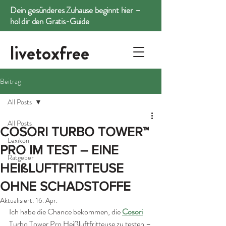
Dein gesünderes Zuhause beginnt hier –
hol dir den Gratis-Guide
livetoxfree
Beitrag
All Posts
All Posts
COSORI TURBO TOWER™
Lexikon
PRO IM TEST – EINE
Ratgeber
HEIßLUFTFRITTEUSE
OHNE SCHADSTOFFE
Aktualisiert:
16. Apr.
Ich habe die Chance bekommen, die 
Cosori
Turbo Tower Pro Heißluftfritteuse zu testen – 