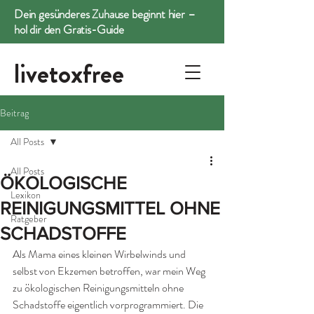
Dein gesünderes Zuhause beginnt hier –
hol dir den Gratis-Guide
livetoxfree
Beitrag
All Posts
All Posts
ÖKOLOGISCHE
Lexikon
REINIGUNGSMITTEL OHNE
Ratgeber
SCHADSTOFFE
Als Mama eines kleinen Wirbelwinds und 
selbst von Ekzemen betroffen, war mein Weg 
zu ökologischen Reinigungsmitteln ohne 
Schadstoffe eigentlich vorprogrammiert. Die 