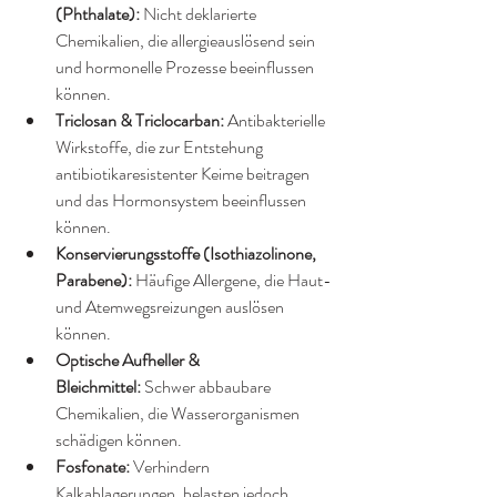
(Phthalate):
 Nicht deklarierte 
Chemikalien, die allergieauslösend sein 
und hormonelle Prozesse beeinflussen 
können.
Triclosan & Triclocarban:
 Antibakterielle 
Wirkstoffe, die zur Entstehung 
antibiotikaresistenter Keime beitragen 
und das Hormonsystem beeinflussen 
können.
Konservierungsstoffe (Isothiazolinone, 
Parabene):
 Häufige Allergene, die Haut- 
und Atemwegsreizungen auslösen 
können.
Optische Aufheller & 
Bleichmittel:
 Schwer abbaubare 
Chemikalien, die Wasserorganismen 
schädigen können.
Fosfonate:
 Verhindern 
Kalkablagerungen, belasten jedoch 