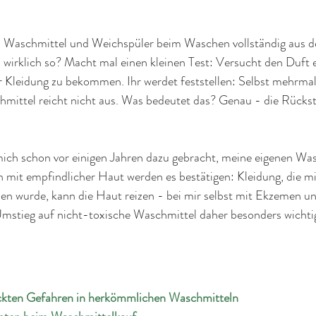
ch Waschmittel und Weichspüler beim Waschen vollständig aus 
s wirklich so? Macht mal einen kleinen Test: Versucht den Duft e
r Kleidung zu bekommen. Ihr werdet feststellen: Selbst mehrma
mittel reicht nicht aus. Was bedeutet das? Genau - die Rückst
mich schon vor einigen Jahren dazu gebracht, meine eigenen Was
n mit empfindlicher Haut werden es bestätigen: Kleidung, die 
n wurde, kann die Haut reizen - bei mir selbst mit Ekzemen 
Umstieg auf nicht-toxische Waschmittel daher besonders wichti
ckten Gefahren in herkömmlichen Waschmitteln