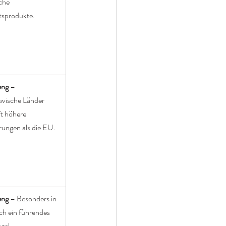
che 
tsprodukte.
eng
 – 
vische Länder 
t höhere 
ungen als die EU.
eng
 – Besonders in 
ch ein führendes 
gel.