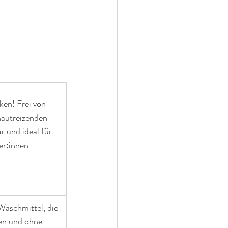
ken! Frei von 
hautreizenden 
 und ideal für 
er:innen.
aschmittel, die 
ren und ohne 