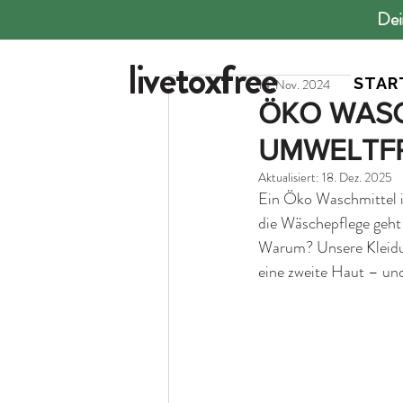
Dei
All Posts
Lexikon
Ratgeber
livetoxfree
STAR
14. Nov. 2024
ÖKO WASC
UMWELTF
Aktualisiert:
18. Dez. 2025
Ein Öko Waschmittel is
die Wäschepflege geht
Warum? Unsere Kleidung
eine zweite Haut – und 