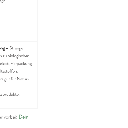
eng
 – Strenge 
 zu biologischer 
rkeit, Verpackung 
ltsstoffen. 
s gut für Natur- 
o-
tsprodukte.
r vorbei:
Dein 