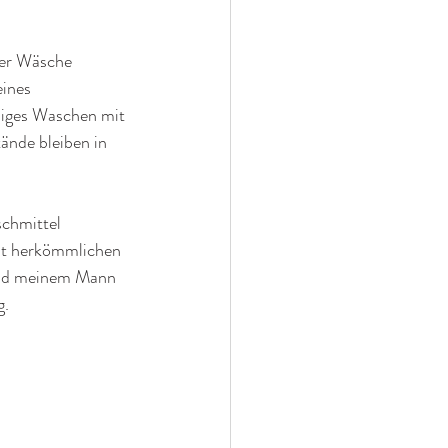
der Wäsche 
ines 
liges Waschen mit 
ände bleiben in 
chmittel 
mit herkömmlichen 
und meinem Mann 
g.