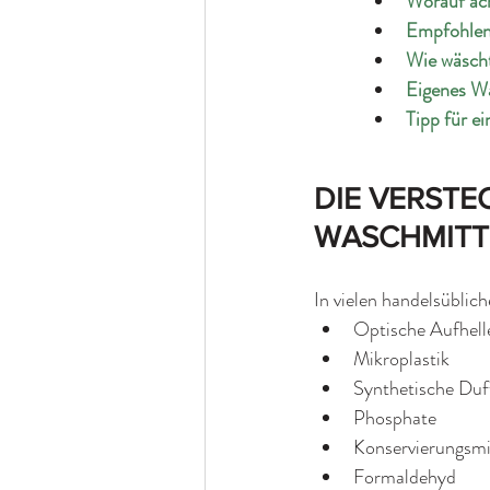
Worauf ac
Empfohlen
Wie wäscht
Eigenes Wa
Tipp
 für e
DIE VERSTE
WASCHMITT
In vielen handelsüblich
Optische Aufhell
Mikroplastik
Synthetische Duf
Phosphate
Konservierungsmi
Formaldehyd