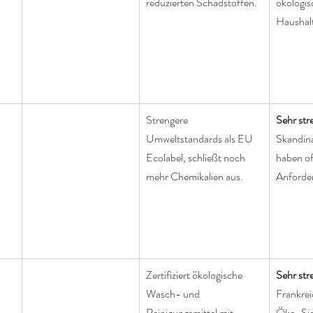
reduzierten Schadstoffen.
ökologis
Haushal
Strengere 
Sehr str
Umweltstandards als EU 
Skandina
Ecolabel, schließt noch 
haben of
mehr Chemikalien aus.
Anforder
Zertifiziert ökologische 
Sehr str
Wasch- und 
Frankrei
Reinigungsmittel mit 
Öko-Sie