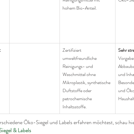
hohem Bio-Anteil.
 
Zertifiziert 
Sehr str
umweltfreundliche 
Vorgaben
Reinigungs- und 
Abbauba
Waschmittel ohne 
und Inha
Mikroplastik, synthetische 
Besonder
Duftstoffe oder 
und Ök
petrochemische 
Haushal
Inhaltsstoffe.
schiedene Öko-Siegel und Labels erfahren möchtest, schau hie
Siege
l
 & Labels