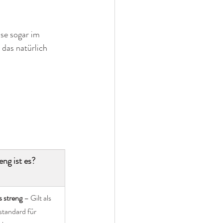
se sogar im 
das natürlich 
eng ist es?
s streng
 – Gilt als 
tandard für 