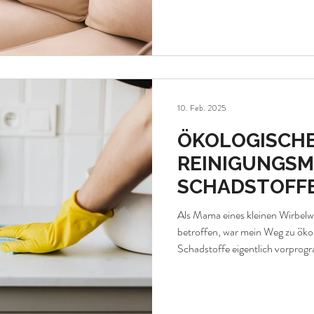
meinen seit ein paar Jahren kom
einfachen Hausmitteln, ein paa
wirklich vertraue, und Rezepten 
Hier teile ich alles, was sich bei
findest Du Empfehlungsl
10. Feb. 2025
ÖKOLOGISCH
REINIGUNGSM
SCHADSTOFF
Als Mama eines kleinen Wirbel
betroffen, war mein Weg zu öko
Schadstoffe eigentlich vorprogr
herkömmlichen Reinigungsmitte
immer wieder gereizt, bis ich vo
Schluss damit! Seitdem stelle ic