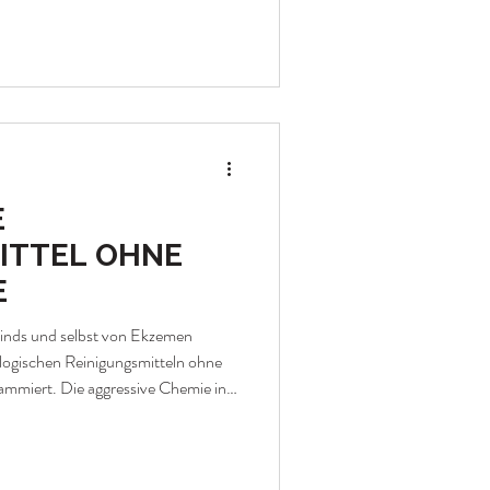
plett ohne aggressive Chemie: mit
r ausgewählten Produkten denen ich
die ich seitdem regelmäßig nutze.
 mir bewährt hat. In diesem Artikel
E
ITTEL OHNE
E
winds und selbst von Ekzemen
logischen Reinigungsmitteln ohne
ammiert. Die aggressive Chemie in
ln hat meine empfindliche Haut
r einigen Jahren beschlossen habe:
h meine öko Reinigungsmittel selbst