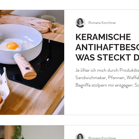
überhaupt nicht auf dem Sch
Romana Korchmar
KERAMISCHE
ANTIHAFTBES
WAS STECKT D
SICHER IST SI
Je öfter ich mich durch Produkt
Sandwichmaker, Pfannen, Waffele
Begriffe stolpern mir entgegen: 
Ceramic, Ceralon, silikonbasiert
heißen irgendwie ‚keramisch'. Ste
Antihaftbeschichtung drauf, klin
sauber, gesund, PFAS-frei. Irgen
Dutzend offener Produktseiten d
Romana Korchmar