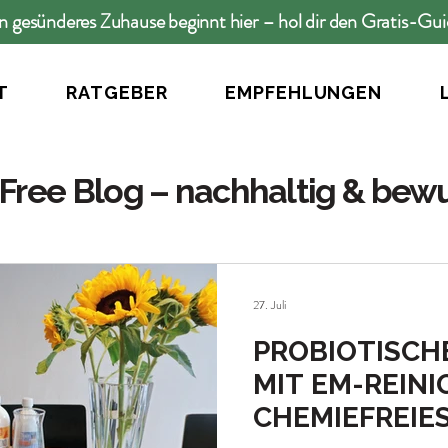
n gesünderes Zuhause beginnt hier – hol dir den Gratis-Gu
T
RATGEBER
EMPFEHLUNGEN
Free Blog – nachhaltig & bew
27. Juli
PROBIOTISCH
MIT EM-REINI
CHEMIEFREIE