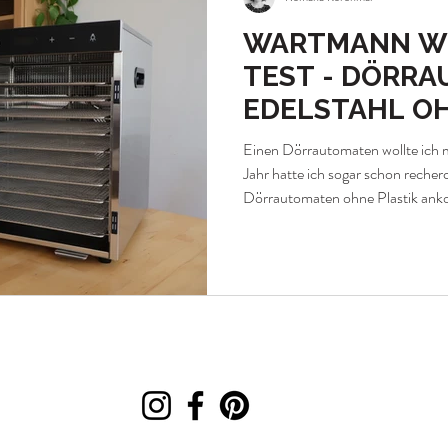
WARTMANN WM
TEST - DÖRR
EDELSTAHL OH
Einen Dörrautomaten wollte ich mi
Jahr hatte ich sogar schon recher
Dörrautomaten ohne Plastik ankom
Brauche ich das wirklich, oder st
Gerät ungenutzt herum? Der Ans
ein großer Kirschbaum, ein Pfla
Bäume dazu. Jedes Jahr dieselbe 
die Hälfte schlecht wird? Also hab