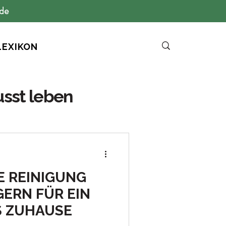
ide
LEXIKON
usst leben
E REINIGUNG
GERN FÜR EIN
S ZUHAUSE