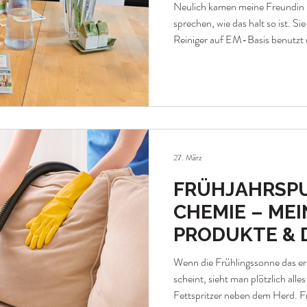
Neulich kamen meine Freundin u
sprechen, wie das halt so ist. Sie
Reiniger auf EM-Basis benutzt u
richtig gut sauber machen und 
Ich musste schmunzeln, denn E
schon ewig – in der Küche, im 
man auf genau derselben Basis a
überhaupt nicht auf dem Sch
27. März
FRÜHJAHRSP
CHEMIE – MEI
PRODUKTE & 
Wenn die Frühlingssonne das ers
scheint, sieht man plötzlich alle
Fettspritzer neben dem Herd. F