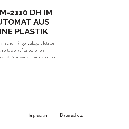
-2110 DH IM
AUTOMAT AUS
NE PLASTIK
r schon länger zulegen, letztes
chiert, worauf es bei einem
mt. Nur war ich mir nie sicher:
eht am Ende bloß ein weiteres
toß kam dann aus dem Garten:
umenbaum, gerade noch ein paar
Frage: wohin mit der Ernte, bevor
e ich
Datenschutz
Impressum