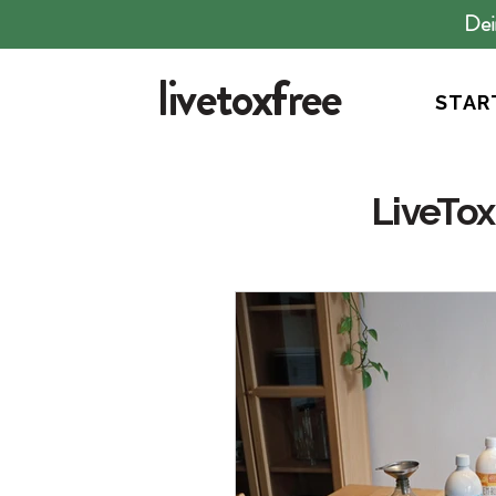
Dei
livetoxfree
STAR
LiveTox