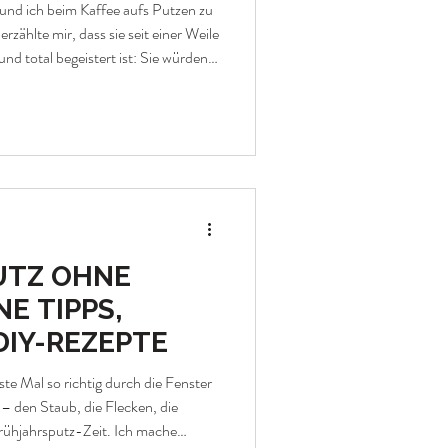
nd ich beim Kaffee aufs Putzen zu
 erzählte mir, dass sie seit einer Weile
nd total begeistert ist: Sie würden
dabei auch noch angenehm riechen.
M kennen wir bei uns zu Hause
Bokashi-Eimer, im Garten. Aber dass
uch putzen kann, hatte ich
UTZ OHNE
NE TIPPS,
DIY-REZEPTE
te Mal so richtig durch die Fenster
s – den Staub, die Flecken, die
rühjahrsputz-Zeit. Ich mache