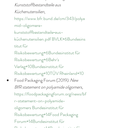
Kunststoffbestandteile aus 
Küchenutensilien,
https://www.bfr.bund.de/cm/343/polya
mid-oligomere-
kunststoffbestandteile‑aus-
küchenutensilien.pdf
BVLK+6Bundesins
titut für 
Risikobewertung+6Bundesinstitut für 
Risikobewertung+6
Behr's 
Verlag+10Bundesinstitut für 
Risikobewertung+10TÜV Rheinland+10
Food Packaging Forum (2019):
New 
BfR statement on polyamide oligomers,
https://foodpackagingforum.org/news/bf
r-statement-on-polyamide-
oligomers
Bundesinstitut für 
Risikobewertung+14Food Packaging 
Forum+14Bundesinstitut für 