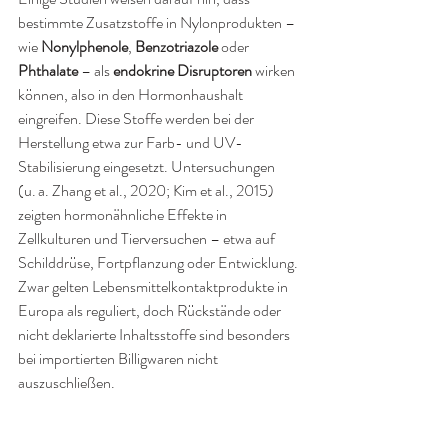
bestimmte Zusatzstoffe in Nylonprodukten – 
wie 
Nonylphenole
, 
Benzotriazole
 oder 
Phthalate
 – als 
endokrine Disruptoren
 wirken 
können, also in den Hormonhaushalt 
eingreifen. Diese Stoffe werden bei der 
Herstellung etwa zur Farb- und UV-
Stabilisierung eingesetzt. Untersuchungen 
(u. a. Zhang et al., 2020; Kim et al., 2015) 
zeigten hormonähnliche Effekte in 
Zellkulturen und Tierversuchen – etwa auf 
Schilddrüse, Fortpflanzung oder Entwicklung. 
Zwar gelten Lebensmittelkontaktprodukte in 
Europa als reguliert, doch Rückstände oder 
nicht deklarierte Inhaltsstoffe sind besonders 
bei importierten Billigwaren nicht 
auszuschließen.