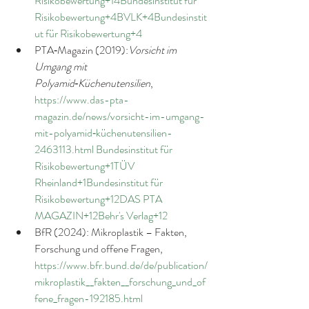
Risikobewertung+14
Bundesinstitut für 
Risikobewertung+4BVLK+4Bundesinstit
ut für Risikobewertung+4
PTA‑Magazin (2019):
Vorsicht im 
Umgang mit 
Polyamid‑Küchenutensilien
, 
https://www.das-pta-
magazin.de/news/vorsicht-im-umgang-
mit-polyamid‑küchenutensilien-
2463113.html
Bundesinstitut für 
Risikobewertung+1TÜV 
Rheinland+1
Bundesinstitut für 
Risikobewertung+12DAS PTA 
MAGAZIN+12Behr's Verlag+12
BfR (2024): Mikroplastik – Fakten, 
Forschung und offene Fragen, 
https://www.bfr.bund.de/de/publication/
mikroplastik__fakten__forschung_und_of
fene_fragen-192185.html