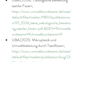
UBA (2024): Ökologische Bewertung 
textiler Fasern, 
https://www.umweltbundesamt.de/sites/
default/files/medien/11850/publikatione
n/117_2024_texte_oekologische_bewertu
ng_textiler_fasern.pdf
AGES+9Umweltb
undesamt+9Umweltbundesamt+9
UBA (2021): Mikroplastik und 
Umweltbelastung durch Textilfasern, 
https://www.umweltbundesamt.de/sites/
default/files/medien/publikation/long/23
25.pdf
Umweltbundesamt
AGES Österreich (2021): Primäre 
aromatische Amine in Küchenutensilien 
aus Polyamid (Nylon), 
http://www.foge-
ev.de/uploads/FoGe_Endbericht_PIM-
und-Oligomere_20180327.pdf👉
https://www.ages.at/mensch/schwerpun
kte/schwerpunktaktionen/detail/primaer