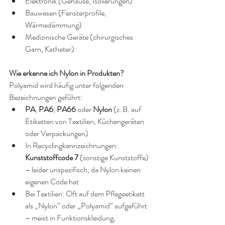
Elektronik (Gehäuse, Isolierungen)
Bauwesen (Fensterprofile, 
Wärmedämmung)
Medizinische Geräte (chirurgisches 
Garn, Katheter)
Wie erkenne ich Nylon in Produkten?
Polyamid wird häufig unter folgenden 
Bezeichnungen geführt:
PA
, 
PA6
, 
PA66
 oder 
Nylon
 (z. B. auf 
Etiketten von Textilien, Küchengeräten 
oder Verpackungen)
In Recyclingkennzeichnungen: 
Kunststoffcode 7
 (sonstige Kunststoffe) 
– leider unspezifisch, da Nylon keinen 
eigenen Code hat
Bei Textilien: Oft auf dem Pflegeetikett 
als „Nylon“ oder „Polyamid“ aufgeführt 
– meist in Funktionskleidung, 