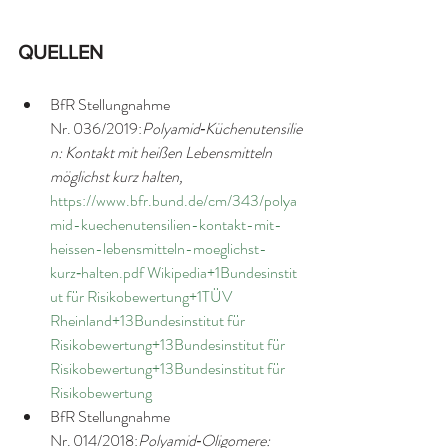
QUELLEN
BfR Stellungnahme 
Nr. 036/2019:
Polyamid‑Küchenutensilie
n: Kontakt mit heißen Lebensmitteln 
möglichst kurz halten,
https://www.bfr.bund.de/cm/343/polya
mid-kuechenutensilien-kontakt-mit-
heissen-lebensmitteln-moeglichst-
kurz‑halten.pdf
Wikipedia+1Bundesinstit
ut für Risikobewertung+1
TÜV 
Rheinland+13Bundesinstitut für 
Risikobewertung+13Bundesinstitut für 
Risikobewertung+13
Bundesinstitut für 
Risikobewertung
BfR Stellungnahme 
Nr. 014/2018:
Polyamid‑Oligomere: 