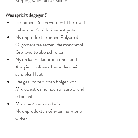
Körpergewicht gilt als sicher.
Was spricht dagegen?
Bei hohen Dosen wurden Effekte auf 
Leber und Schilddrüse festgestellt
Nylonprodukte können Polyamid-
Oligomere freisetzen, die manchmal 
Grenzwerte überschreiten.
Nylon kann Hautirritationen und 
Allergien auslösen, besonders bei 
sensibler Haut.
Die gesundheitlichen Folgen von 
Mikroplastik sind noch unzureichend 
erforscht.
Manche Zusatzstoffe in 
Nylonprodukten könnten hormonell 
wirken.