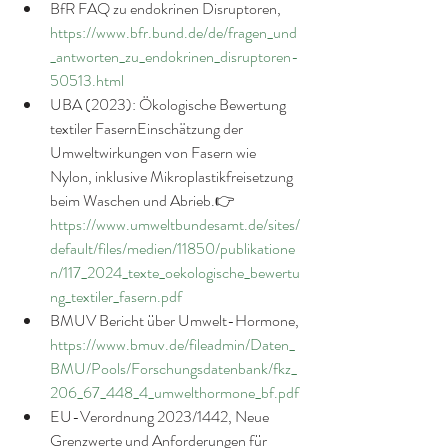
BfR FAQ zu endokrinen Disruptoren, 
https://www.bfr.bund.de/de/fragen_und
_antworten_zu_endokrinen_disruptoren-
50513.html
UBA (2023): Ökologische Bewertung 
textiler FasernEinschätzung der 
Umweltwirkungen von Fasern wie 
Nylon, inklusive Mikroplastikfreisetzung 
beim Waschen und Abrieb.👉 
https://www.umweltbundesamt.de/sites/
default/files/medien/11850/publikatione
n/117_2024_texte_oekologische_bewertu
ng_textiler_fasern.pdf
BMUV Bericht über Umwelt-Hormone, 
https://www.bmuv.de/fileadmin/Daten_
BMU/Pools/Forschungsdatenbank/fkz_
206_67_448_4_umwelthormone_bf.pdf
EU-Verordnung 2023/1442, Neue 
Grenzwerte und Anforderungen für 