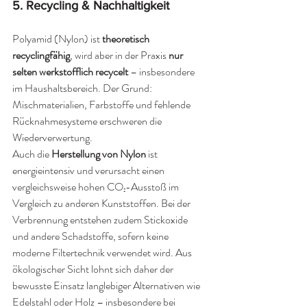
5. 
Recycling & Nachhaltigkeit
Polyamid (Nylon) ist 
theoretisch 
recyclingfähig
, wird aber in der Praxis 
nur 
selten werkstofflich recycelt
 – insbesondere 
im Haushaltsbereich. Der Grund: 
Mischmaterialien, Farbstoffe und fehlende 
Rücknahmesysteme erschweren die 
Wiederverwertung.
Auch die 
Herstellung von Nylon
 ist 
energieintensiv und verursacht einen 
vergleichsweise hohen CO₂-Ausstoß im 
Vergleich zu anderen Kunststoffen. Bei der 
Verbrennung entstehen zudem Stickoxide 
und andere Schadstoffe, sofern keine 
moderne Filtertechnik verwendet wird. Aus 
ökologischer Sicht lohnt sich daher der 
bewusste Einsatz langlebiger Alternativen wie 
Edelstahl oder Holz – insbesondere bei 