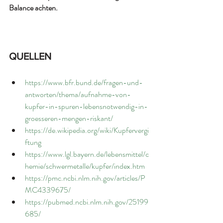
Balance achten.
QUELLEN
https://www.bfr.bund.de/fragen-und-
antworten/thema/aufnahme-von-
kupfer-in-spuren-lebensnotwendig-in-
groesseren-mengen-riskant/
https://de.wikipedia.org/wiki/Kupfervergi
ftung
https://www.lgl.bayern.de/lebensmittel/c
hemie/schwermetalle/kupfer/index.htm
https://pmc.ncbi.nlm.nih.gov/articles/P
MC4339675/
https://pubmed.ncbi.nlm.nih.gov/25199
685/