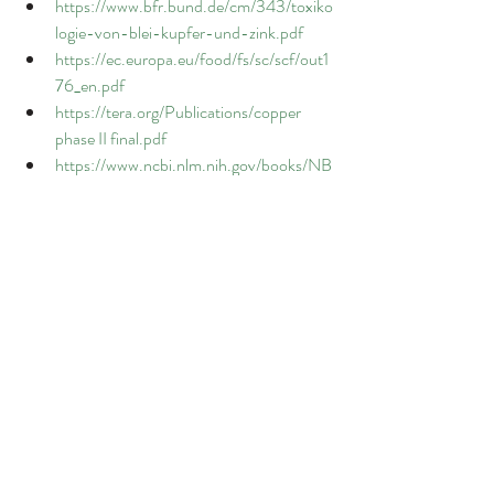
https://www.bfr.bund.de/cm/343/toxiko
logie-von-blei-kupfer-und-zink.pdf
https://ec.europa.eu/food/fs/sc/scf/out1
76_en.pdf
https://tera.org/Publications/copper
phase II final.pdf
https://www.ncbi.nlm.nih.gov/books/NB
K222312/
https://www.bfr.bund.de/cm/343/hoech
stmengenvorschlaege-fuer-kupfer-in-
lebensmitteln-inklusive-
nahrungsergaenzungsmitteln.pdf
https://pubmed.ncbi.nlm.nih.gov/16249
795/
https://pmc.ncbi.nlm.nih.gov/articles/P
MC6816513/
https://www.efsa.europa.eu/en/efsajour
nal/pub/7728
https://www.nature.com/articles/s41598