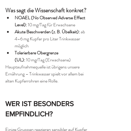
Was sagt die Wissenschaft konkret?
NOAEL (No Observed Adverse Effect 
Level):
 10 mg/Tag für Erwachsene
Akute Beschwerden (z. B. Übelkeit):
 ab 
4–6 mg Kupfer pro Liter Trinkwasser 
möglich
Tolerierbare Obergrenze 
(UL):
 10 mg/Tag (Erwachsene)
Hauptaufnahmequelle ist übrigens unsere 
Ernährung – Trinkwasser spielt vor allem bei 
alten Kupferrohren eine Rolle.
WER IST BESONDERS 
EMPFINDLICH?
Einige Gruppen reagieren sensibler auf Kupfer 