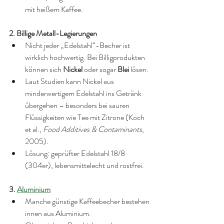
mit heißem Kaffee.
2. Billige Metall-Legierungen
Nicht jeder „Edelstahl“-Becher ist 
wirklich hochwertig. Bei Billigprodukten 
können sich 
Nickel
 oder sogar 
Blei
 lösen.
Laut Studien kann Nickel aus 
minderwertigem Edelstahl ins Getränk 
übergehen – besonders bei sauren 
Flüssigkeiten wie Tee mit Zitrone (Koch 
et al., 
Food Additives & Contaminants
, 
2005).
Lösung: geprüfter Edelstahl 18/8 
(304er), lebensmittelecht und rostfrei.
3. 
Aluminium
Manche günstige Kaffeebecher bestehen 
innen aus Aluminium.