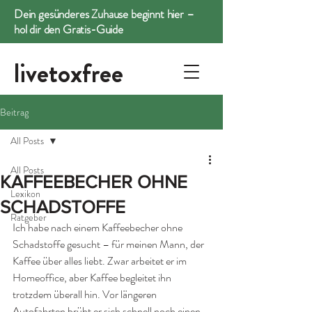
Dein gesünderes Zuhause beginnt hier –
hol dir den Gratis-Guide
livetoxfree
Beitrag
All Posts
All Posts
KAFFEEBECHER OHNE
Lexikon
SCHADSTOFFE
Ratgeber
Ich habe nach einem Kaffeebecher ohne 
Schadstoffe gesucht – für meinen Mann, der 
Kaffee über alles liebt. Zwar arbeitet er im 
Homeoffice, aber Kaffee begleitet ihn 
trotzdem überall hin. Vor längeren 
Autofahrten brüht er sich schnell noch einen 