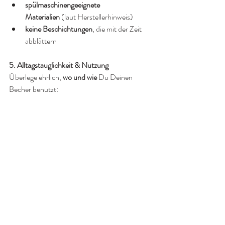
spülmaschinengeeignete 
Materialien
 (laut Herstellerhinweis)
keine Beschichtungen
, die mit der Zeit 
abblättern
5. Alltagstauglichkeit & Nutzung
Überlege ehrlich, 
wo und wie
 Du Deinen 
Becher benutzt:
Für Autofahrten: lieber auslaufsicherer 
Push- oder Schraubdeckel.
Für Spaziergänge oder Büro: leichter 
Becher reicht, auch wenn er nicht 
komplett dicht ist.
Für Sport oder Reisen: Edelstahl mit 
doppelter Wand – robust und stoßfest.
6. Nachhaltigkeit & Ersatzteile
Ein guter Becher hält Jahre, wenn Du 
Ersatzdichtungen oder Deckel nachkaufen 