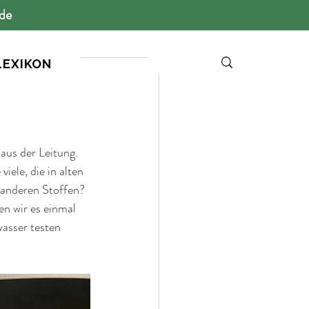
ide
LEXIKON
us der Leitung. 
ele, die in alten 
d anderen Stoffen?
en wir es einmal 
asser testen 