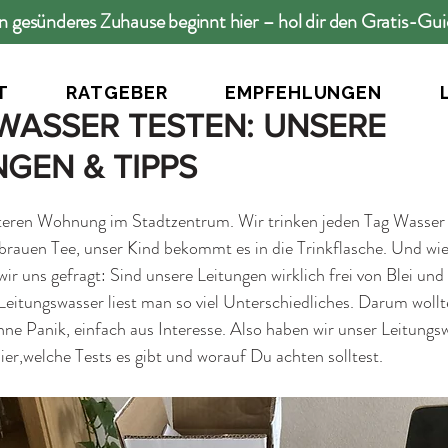
n gesünderes Zuhause beginnt hier – hol dir den Gratis-Gu
T
RATGEBER
EMPFEHLUNGEN
WASSER TESTEN: UNSERE
GEN & TIPPS
lteren Wohnung im Stadtzentrum. Wir trinken jeden Tag Wasser a
rauen Tee, unser Kind bekommt es in die Trinkflasche. Und wie vi
ir uns gefragt: Sind unsere Leitungen wirklich frei von Blei un
Leitungswasser liest man so viel Unterschiedliches. Darum wollt
ne Panik, einfach aus Interesse. Also haben wir unser Leitungsw
ier,welche Tests es gibt und worauf Du achten solltest.