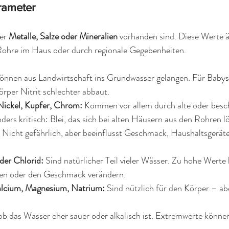
rameter 
er 
Metalle, Salze oder Mineralien
 vorhanden sind. Diese Werte ä
 Rohre im Haus oder durch regionale Gegebenheiten.
önnen aus Landwirtschaft ins Grundwasser gelangen. Für Babys
Körper Nitrit schlechter abbaut.
 Nickel, Kupfer, Chrom: 
Kommen vor allem durch alte oder besc
ders kritisch: Blei, das sich bei alten Häusern aus den Rohren l
 
Nicht gefährlich, aber beeinflusst Geschmack, Haushaltsgerät
der Chlorid: 
Sind natürlicher Teil vieler Wässer. Zu hohe Werte
fen oder den Geschmack verändern.
alcium, Magnesium, Natrium: 
Sind nützlich für den Körper – abe
 ob das Wasser eher sauer oder alkalisch ist. Extremwerte könne