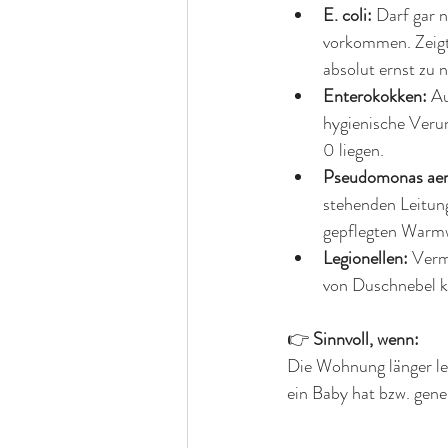
E. coli: 
Darf gar n
vorkommen. Zeigt
absolut ernst zu
Enterokokken: 
Au
hygienische Verun
0 liegen.
Pseudomonas aer
stehenden Leitung
gepflegten Warmw
Legionellen: 
Verm
von Duschnebel k
👉 
Sinnvoll, wenn:
Die Wohnung länger lee
ein Baby hat bzw. gener