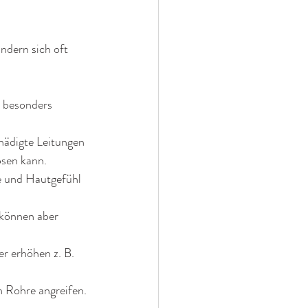
ndern sich oft 
 besonders 
hädigte Leitungen 
ösen kann.
e und Hautgefühl 
 können aber 
r erhöhen z. B. 
n Rohre angreifen.