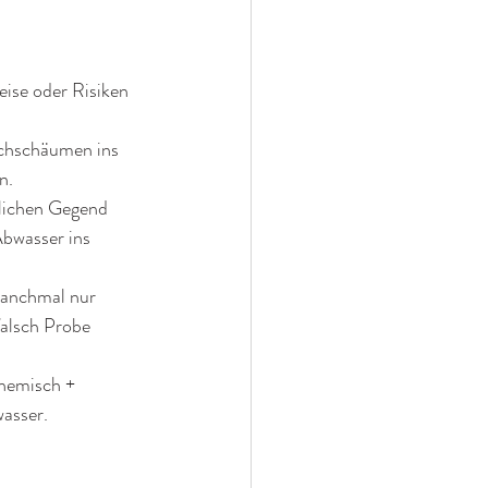
eise oder Risiken 
chschäumen ins 
n. 
tlichen Gegend 
bwasser ins 
 manchmal nur 
falsch Probe 
hemisch + 
wasser.