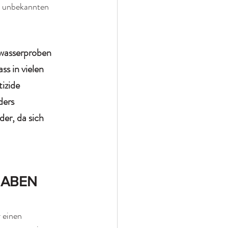
t unbekannten 
wasserproben 
s in vielen 
izide 
ers 
er, da sich 
HABEN
 einen 