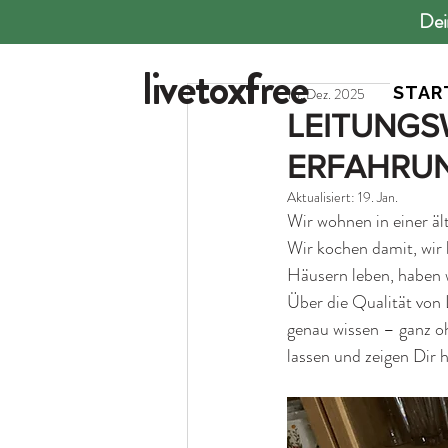
Dei
All Posts
Lexikon
Ratgeber
livetoxfree
STAR
16. Dez. 2025
LEITUNGS
ERFAHRUN
Aktualisiert:
19. Jan.
Wir wohnen in einer ä
Wir kochen damit, wir b
Häusern leben, haben w
Über die Qualität von 
genau wissen – ganz oh
lassen und zeigen Dir h