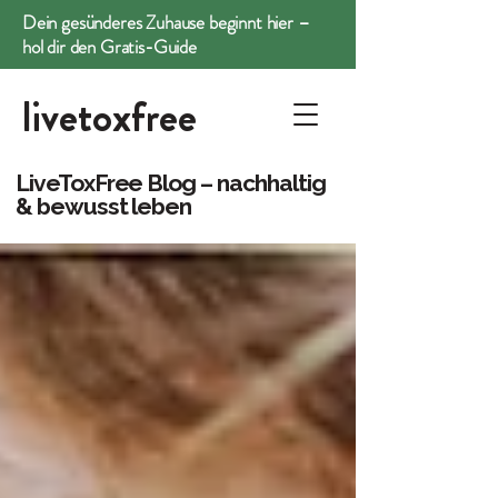
Dein gesünderes Zuhause beginnt hier –
hol dir den Gratis-Guide
livetoxfree
LiveToxFree Blog – nachhaltig
& bewusst leben