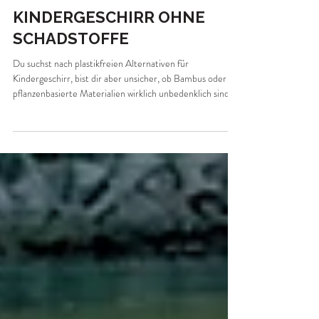
4. Feb.
KINDERGESCHIRR OHNE
SCHADSTOFFE
Du suchst nach plastikfreien Alternativen für
Kindergeschirr, bist dir aber unsicher, ob Bambus oder
pflanzenbasierte Materialien wirklich unbedenklich sind?
Damit bist du nicht allein. Als Mutter kenne ich diese
Fragen nur zu gut. Man möchte sein Kind schützen und
gleichzeitig eine alltagstaugliche Lösung finden. Gerade
beim Geschirr, das täglich mit warmem Essen, Brei und
Getränken in Kontakt kommt, spielt das Material eine
größere Rolle, als man zunächst denkt. Lass uns ge