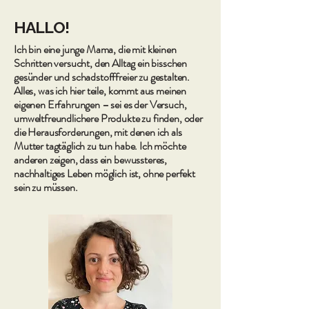
putzen kann, hatte ich überhaupt nicht auf dem
Dutzend offener Produ
Sch
Moment mal. Ist das
HALLO!
Ich bin eine junge Mama, die mit kleinen
Schritten versucht, den Alltag ein bisschen
gesünder und schadstofffreier zu gestalten.
Alles, was ich hier teile, kommt aus meinen
eigenen Erfahrungen – sei es der Versuch,
umweltfreundlichere Produkte zu finden, oder
die Herausforderungen, mit denen ich als
Mutter tagtäglich zu tun habe. Ich möchte
anderen zeigen, dass ein bewussteres,
nachhaltiges Leben möglich ist, ohne perfekt
sein zu müssen.