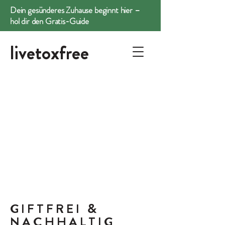
Dein gesünderes Zuhause beginnt hier –
hol dir den Gratis-Guide
livetoxfree
GIFTFREI
&
NACHHALTIG